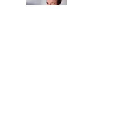
Aidan Cave
Aidan Cave ist nicht nur ein Mann, der
Parfums und Düfte kennt, sondern auch ein
ausgezeichneter Praktiker der Extraktion von
Essenzen und Petitgrain aus Zitrusfrüchten.
Er ist ausgebildeter Parfümeur, er hat gelernt,
die mechanische Extraktion in Italien und
Portugal zu beherrschen, und er fügt ein ganz
bestimmtes Savoir-Faire hinzu: die Auswahl
der besten Früchte, Blätter und Blüten im
idealen Moment.
Die fabelhafte Qualität unserer ätherischen
Öle: Es ist Aidan
.
Kontakt